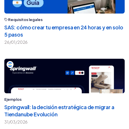
Requisitos legales
SAS: cómo crear tu empresa en 24 horas y en solo
5 pasos
26/01/2026
Ejemplos
Springwall: la decisión estratégica de migrar a
Tiendanube Evolución
31/03/2026