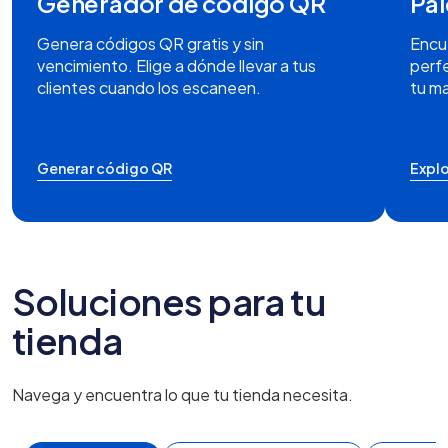
Generador de código QR
Pal
Genera códigos QR gratis y sin
Encu
vencimiento. Elige a dónde llevar a tus
perfe
clientes cuando los escaneen.
tu m
Generar código QR
Explo
Soluciones para tu
tienda
Navega y encuentra lo que tu tienda necesita.