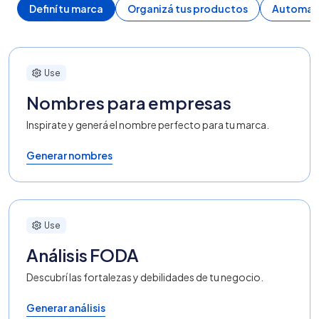
Definí tu marca
Organizá tus productos
Automati
Use
Nombres para empresas
Inspirate y generá el nombre perfecto para tu marca.
Generar nombres
Use
Análisis FODA
Descubrí las fortalezas y debilidades de tu negocio.
Generar análisis