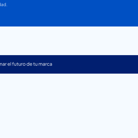
idad
.
on
sector