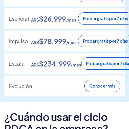
$26.999
Esencial
Probar gratis por 7 días
ARS
/mes
$78.999
Impulso
Probar gratis por 7 días
ARS
/mes
$234.999
Escala
Probar gratis por 7 dí
ARS
/mes
Evolución
Conocer más
¿Cuándo usar el ciclo
PDCA en la empresa?