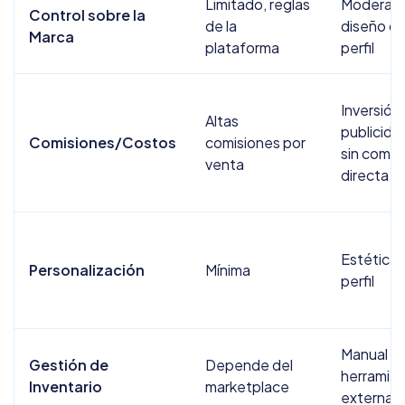
Limitado, reglas
Moderad
Control sobre la
de la
diseño d
Marca
plataforma
perfil
Inversión
Altas
publicida
Comisiones/Costos
comisiones por
sin comis
venta
directa
Estética 
Personalización
Mínima
perfil
Manual o
Gestión de
Depende del
herramie
Inventario
marketplace
externas