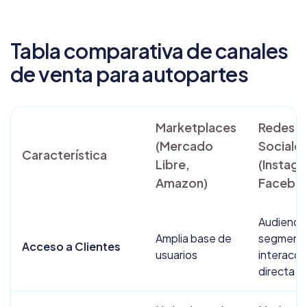
Tabla comparativa de canales
de venta para autopartes
Marketplaces
Redes
(Mercado
Sociale
Característica
Libre,
(Instag
Amazon)
Facebo
Audienci
Amplia base de
segment
Acceso a Clientes
usuarios
interacci
directa