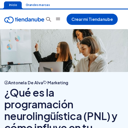
Inicio
Grandes marcas
Crear mi Tiendanube
Antonela De Alva
Marketing
¿Qué es la
programación
neurolingüística (PNL) y
cómo influye en tu