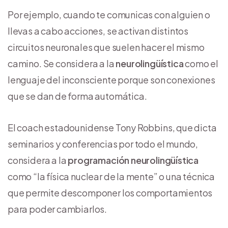
Por ejemplo, cuando te comunicas con alguien o
llevas a cabo acciones, se activan distintos
circuitos neuronales que suelen hacer el mismo
camino. Se considera a la
neurolingüística
como el
lenguaje del inconsciente porque son conexiones
que se dan de forma automática.
El coach estadounidense Tony Robbins, que dicta
seminarios y conferencias por todo el mundo,
considera a la
programación neurolingüística
como “la física nuclear de la mente” o una técnica
que permite descomponer los comportamientos
para poder cambiarlos.