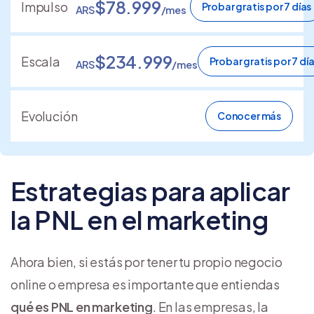
$78.999
Impulso
Probar gratis por 7 días
ARS
/mes
$234.999
Escala
Probar gratis por 7 dí
ARS
/mes
Evolución
Conocer más
Estrategias para aplicar
la PNL en el marketing
Ahora bien, si estás por tener tu propio negocio
online o empresa es importante que entiendas
qué es PNL en marketing
. En las empresas, la