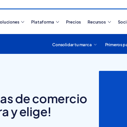
oluciones
Plataforma
Precios
Recursos
Soc
Consolidar tu marca
Primeros p
Artículos más leídos
mas de comercio
a y elige!
¿Cómo funciona
Tiendanube? Aprende a