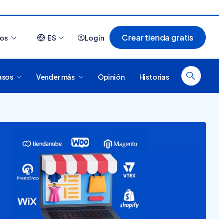
Crear tienda gratis
ios
ES
Login
asos
Vender más
Opinión
Historias
Ver todo
¿Cómo es comprar en
20 tiendas online
Tiendanube? Conocé
argentinas creadas con