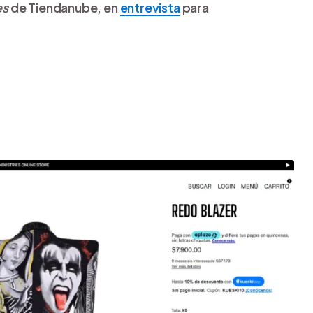
es
de Tiendanube, en
entrevista
para