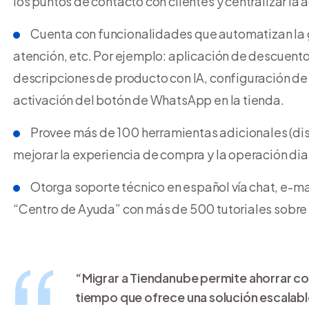
los puntos de contacto con clientes y centralizar la 
Cuenta con funcionalidades que automatizan la g
atención, etc. Por ejemplo: aplicación de descuen
descripciones de producto con IA, configuración de 
activación del botón de WhatsApp en la tienda.
Provee más de 100 herramientas adicionales (dis
mejorar la experiencia de compra y la operación dia
Otorga soporte técnico en español vía chat, e-m
“Centro de Ayuda” con más de 500 tutoriales sobre 
“Migrar a Tiendanube permite ahorrar co
tiempo que ofrece una solución escalabl